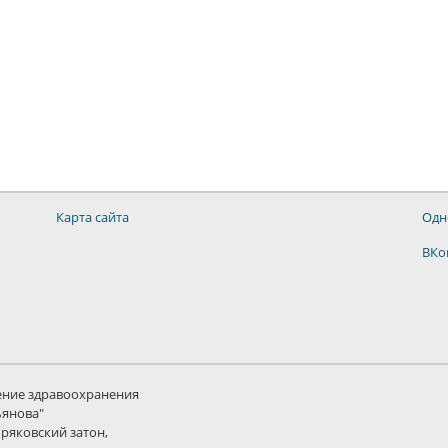
Карта сайта
Одн
ВКо
ение здравоохранения
ьянова"
оряковский затон,