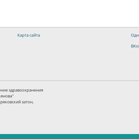
Карта сайта
Одн
ВКо
ение здравоохранения
ьянова"
оряковский затон,